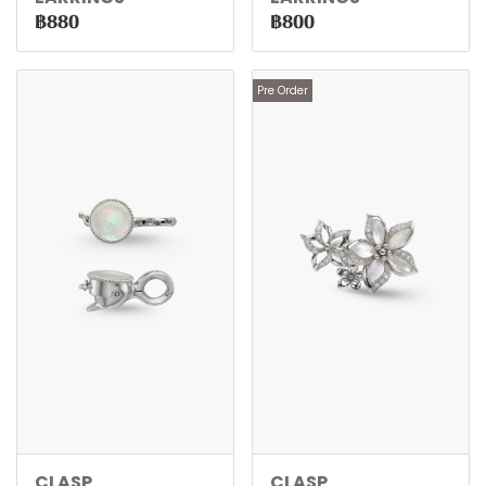
฿880
฿800
Pre Order
CLASP
CLASP