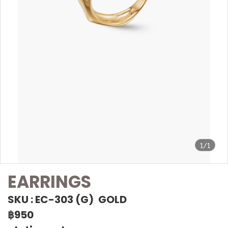
1/1
EARRINGS
SKU : EC-303 (G)
GOLD
฿950