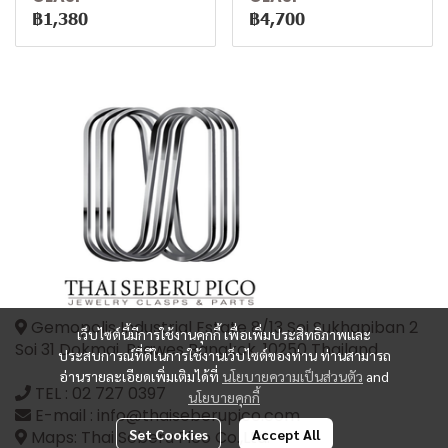
฿1,380
฿4,700
Gemopolis Industrial Estate 8/13 Soi Sukhapiban 2
เว็บไซต์นี้มีการใช้งานคุกกี้ เพื่อเพิ่มประสิทธิภาพและ
Soi 31 Dokmai, Prawes Bangkok, 10250 Thailand
ประสบการณ์ที่ดีในการใช้งานเว็บไซต์ของท่าน ท่านสามารถ
อ่านรายละเอียดเพิ่มเติมได้ที่
นโยบายความเป็นส่วนตัว
and
TEL :
02 727 0397
นโยบายคุกกี้
E-mail : info@thaiseberupico.com
Set Cookies
Accept All
Maps: Thai Seberu Pico Co.,Ltd.