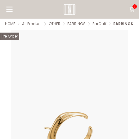
0
HOME
All Product
OTHER
EARRINGS
EarCuff
EARRINGS
Pre Order