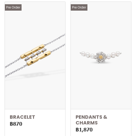
Pre Order
Pre Order
BRACELET
PENDANTS &
CHARMS
฿870
฿1,870