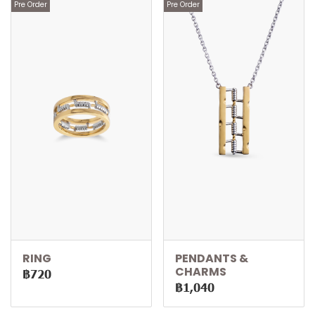
Pre Order
Pre Order
RING
PENDANTS &
CHARMS
฿720
฿1,040