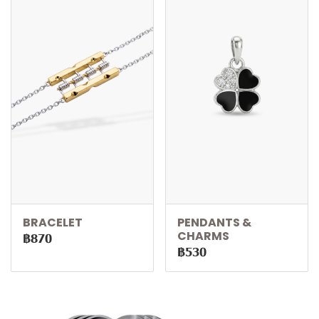
BRACELET
PENDANTS &
CHARMS
฿870
฿530