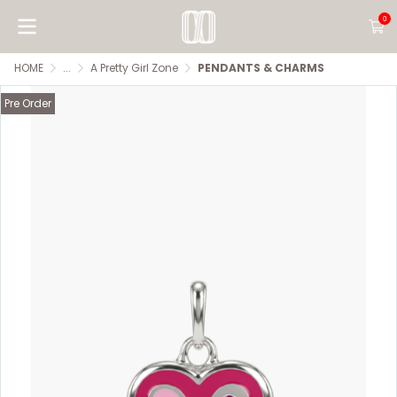
0
HOME
...
A Pretty Girl Zone
PENDANTS & CHARMS
Pre Order