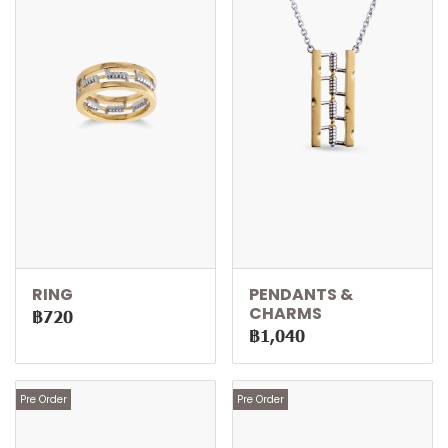
RING
PENDANTS &
CHARMS
฿720
฿1,040
Pre Order
Pre Order