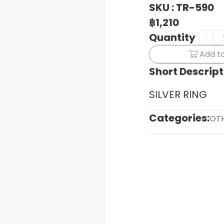
SKU : TR-590
฿1,210
Quantity
Add to
Short Descript
SILVER RING
Categories:
OT