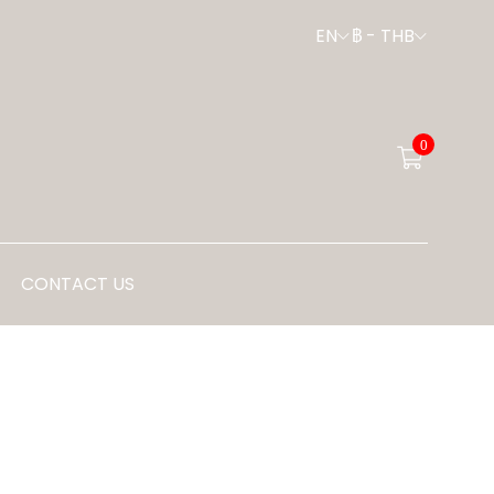
EN
฿
-
THB
0
CONTACT US