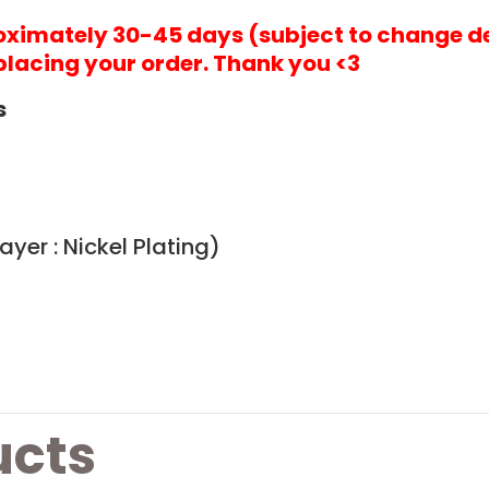
roximately 30-45 days (subject to change d
placing your order. Thank you <3
s
yer : Nickel Plating)
ucts