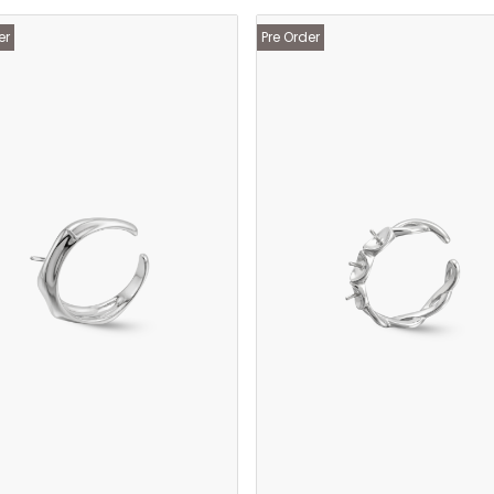
er
Pre Order