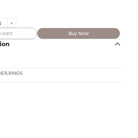
 cart
Buy Now
ion
HER
,
RINGS