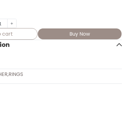
 cart
Buy Now
ion
HER
,
RINGS