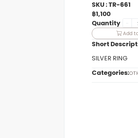
SKU : TR-661
฿1,100
Quantity
Add to
Short Descript
SILVER RING
Categories:
OT