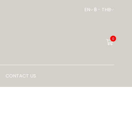
EN
฿
-
THB
0
CONTACT US