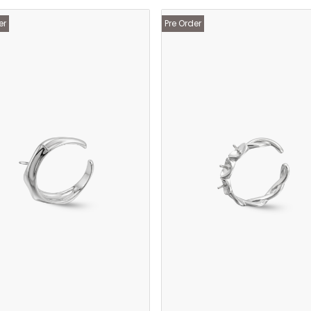
er
Pre Order