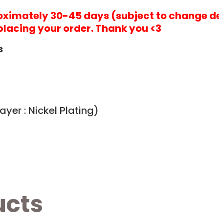
roximately 30-45 days (subject to change d
placing your order. Thank you <3
s
yer : Nickel Plating)
ucts