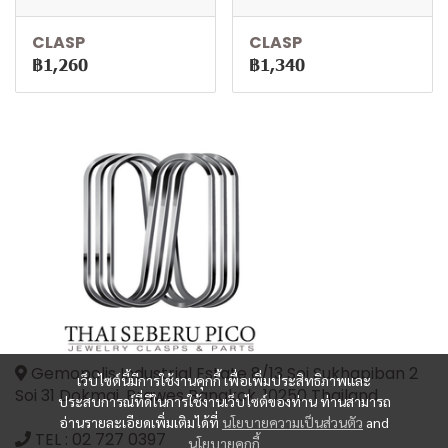
CLASP
CLASP
฿1,260
฿1,340
Gemopolis Industrial Estate 8/13 Soi Sukhapiban 2
เว็บไซต์นี้มีการใช้งานคุกกี้ เพื่อเพิ่มประสิทธิภาพและ
Soi 31 Dokmai, Prawes Bangkok, 10250 Thailand
ประสบการณ์ที่ดีในการใช้งานเว็บไซต์ของท่าน ท่านสามารถ
อ่านรายละเอียดเพิ่มเติมได้ที่
นโยบายความเป็นส่วนตัว
and
TEL :
02 727 0397
นโยบายคุกกี้