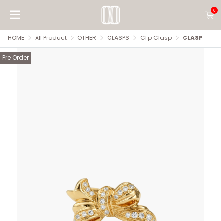
0
HOME
All Product
OTHER
CLASPS
Clip Clasp
CLASP
Pre Order