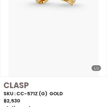
1/2
CLASP
SKU : CC-571Z (G)
GOLD
฿2,530