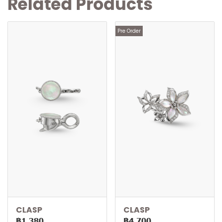
Related Products
Pre Order
CLASP
CLASP
฿1,380
฿4,700