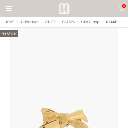
0
HOME
All Product
OTHER
CLASPS
Clip Clasp
CLASP
Pre Order