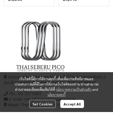
Gemopolis Industrial Estate 8/13 Soi Sukhapiban 2
เว็บไซต์นี้มีการใช้งานคุกกี้ เพื่อเพิ่มประสิทธิภาพและ
Soi 31 Dokmai, Prawes Bangkok, 10250 Thailand
ประสบการณ์ที่ดีในการใช้งานเว็บไซต์ของท่าน ท่านสามารถ
อ่านรายละเอียดเพิ่มเติมได้ที่
นโยบายความเป็นส่วนตัว
and
TEL :
02 727 0397
นโยบายคุกกี้
E-mail : info@thaiseberupico.com
Set Cookies
Accept All
Maps: Thai Seberu Pico Co.,Ltd.