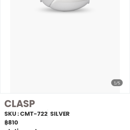
1/5
CLASP
SKU : CMT-722
SILVER
฿810