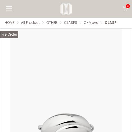
0
HOME
All Product
OTHER
CLASPS
C-Move
CLASP
Pre Order