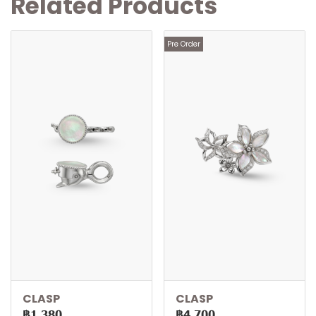
Related Products
Pre Order
CLASP
CLASP
฿1,380
฿4,700