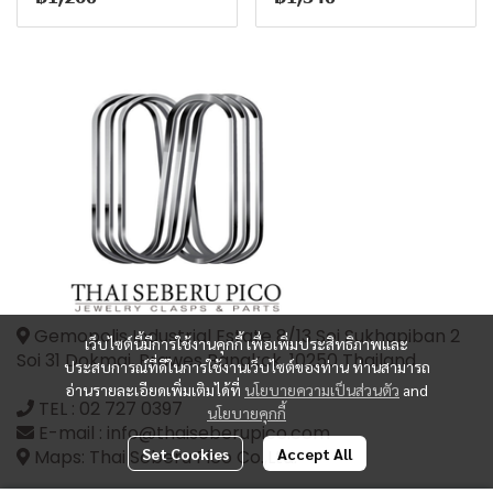
Gemopolis Industrial Estate 8/13 Soi Sukhapiban 2
เว็บไซต์นี้มีการใช้งานคุกกี้ เพื่อเพิ่มประสิทธิภาพและ
Soi 31 Dokmai, Prawes Bangkok, 10250 Thailand
ประสบการณ์ที่ดีในการใช้งานเว็บไซต์ของท่าน ท่านสามารถ
อ่านรายละเอียดเพิ่มเติมได้ที่
นโยบายความเป็นส่วนตัว
and
TEL :
02 727 0397
นโยบายคุกกี้
E-mail : info@thaiseberupico.com
Set Cookies
Accept All
Maps: Thai Seberu Pico Co.,Ltd.