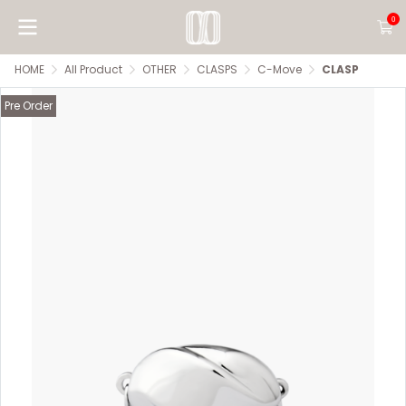
0
HOME
All Product
OTHER
CLASPS
C-Move
CLASP
Pre Order