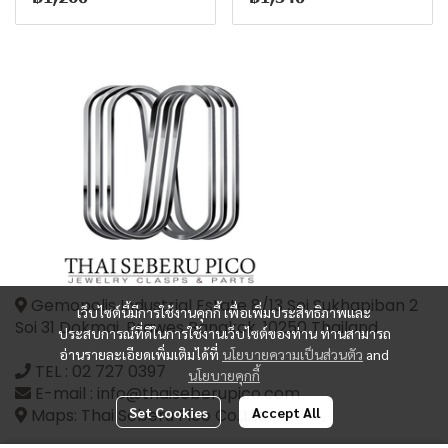
Gemopolis Industrial Estate 8/13 Soi Sukhapiban 2
เว็บไซต์นี้มีการใช้งานคุกกี้ เพื่อเพิ่มประสิทธิภาพและ
Soi 31 Dokmai, Prawes Bangkok, 10250 Thailand
ประสบการณ์ที่ดีในการใช้งานเว็บไซต์ของท่าน ท่านสามารถ
อ่านรายละเอียดเพิ่มเติมได้ที่
นโยบายความเป็นส่วนตัว
and
TEL :
02 727 0397
นโยบายคุกกี้
E-mail : info@thaiseberupico.com
Set Cookies
Accept All
Maps: Thai Seberu Pico Co.,Ltd.