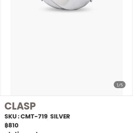
1/5
CLASP
SKU : CMT-719
SILVER
฿810