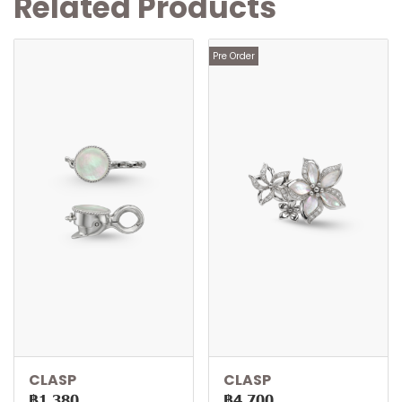
Related Products
Pre Order
CLASP
CLASP
฿1,380
฿4,700