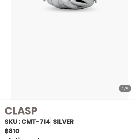
1/5
CLASP
SKU : CMT-714
SILVER
฿810