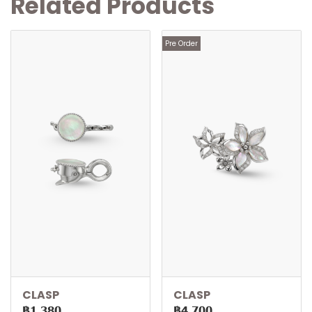
Related Products
Pre Order
CLASP
CLASP
฿1,380
฿4,700