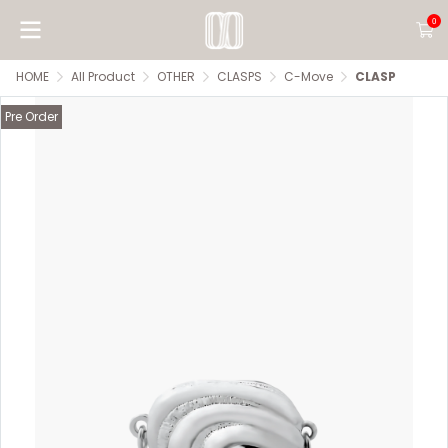
0
HOME
All Product
OTHER
CLASPS
C-Move
CLASP
Pre Order