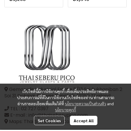
Gemopolis Industrial Estate 8/13 Soi Sukhapiban 2
เว็บไซต์นี้มีการใช้งานคุกกี้ เพื่อเพิ่มประสิทธิภาพและ
Soi 31 Dokmai, Prawes Bangkok, 10250 Thailand
ประสบการณ์ที่ดีในการใช้งานเว็บไซต์ของท่าน ท่านสามารถ
อ่านรายละเอียดเพิ่มเติมได้ที่
นโยบายความเป็นส่วนตัว
and
TEL :
02 727 0397
นโยบายคุกกี้
E-mail : info@thaiseberupico.com
Set Cookies
Accept All
Maps: Thai Seberu Pico Co.,Ltd.