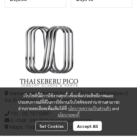
Gemopolis Industrial Estate 8/13 Soi Sukhapiban 2
เว็บไซต์นี้มีการใช้งานคุกกี้ เพื่อเพิ่มประสิทธิภาพและ
Soi 31 Dokmai, Prawes Bangkok, 10250 Thailand
ประสบการณ์ที่ดีในการใช้งานเว็บไซต์ของท่าน ท่านสามารถ
อ่านรายละเอียดเพิ่มเติมได้ที่
นโยบายความเป็นส่วนตัว
and
TEL :
02 727 0397
นโยบายคุกกี้
E-mail : info@thaiseberupico.com
Set Cookies
Accept All
Maps: Thai Seberu Pico Co.,Ltd.