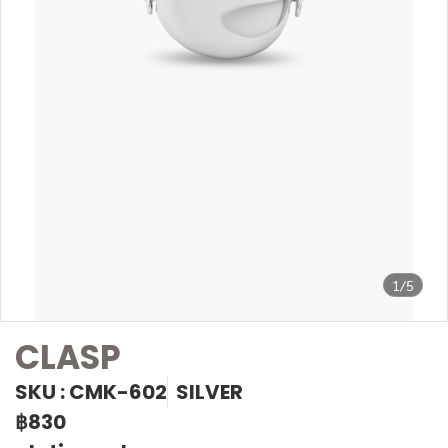
1/5
CLASP
SKU : CMK-602
SILVER
฿830