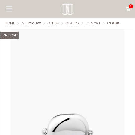
0
HOME
All Product
OTHER
CLASPS
C-Move
CLASP
Pre Order