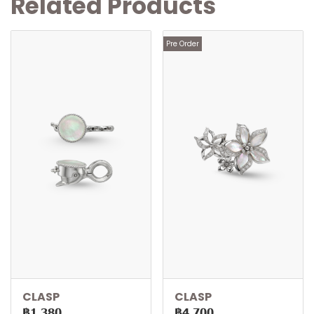
Related Products
Pre Order
CLASP
CLASP
฿1,380
฿4,700