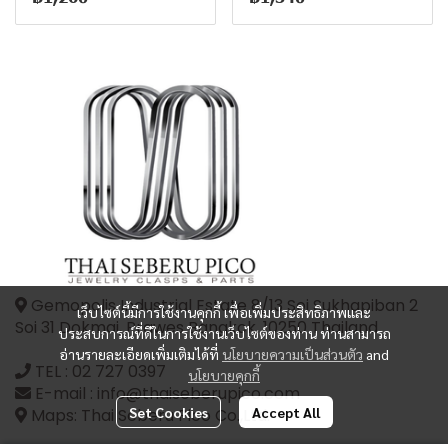
Gemopolis Industrial Estate 8/13 Soi Sukhapiban 2
เว็บไซต์นี้มีการใช้งานคุกกี้ เพื่อเพิ่มประสิทธิภาพและ
Soi 31 Dokmai, Prawes Bangkok, 10250 Thailand
ประสบการณ์ที่ดีในการใช้งานเว็บไซต์ของท่าน ท่านสามารถ
อ่านรายละเอียดเพิ่มเติมได้ที่
นโยบายความเป็นส่วนตัว
and
TEL :
02 727 0397
นโยบายคุกกี้
E-mail : info@thaiseberupico.com
Set Cookies
Accept All
Maps: Thai Seberu Pico Co.,Ltd.