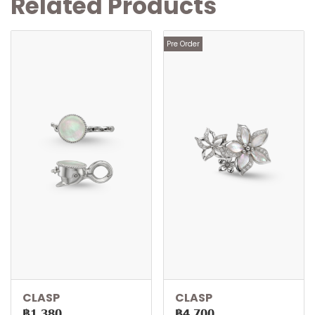
Related Products
Pre Order
CLASP
CLASP
฿1,380
฿4,700