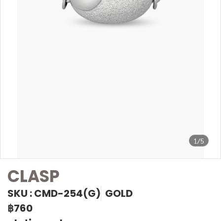
1/5
CLASP
SKU : CMD-254(G)
GOLD
฿760