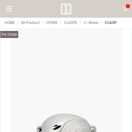
0
HOME
All Product
OTHER
CLASPS
C-Move
CLASP
Pre Order