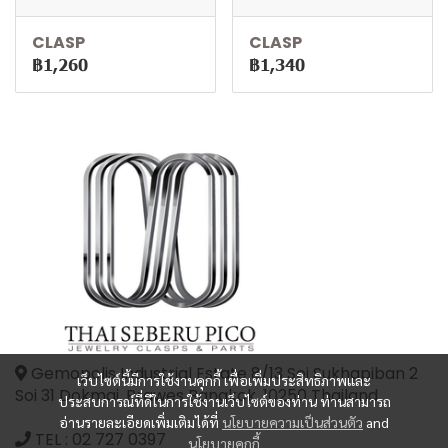
CLASP
CLASP
฿1,260
฿1,340
Gemopolis Industrial Estate 8/13 Soi Sukhapiban 2
เว็บไซต์นี้มีการใช้งานคุกกี้ เพื่อเพิ่มประสิทธิภาพและ
Soi 31 Dokmai, Prawes Bangkok, 10250 Thailand
ประสบการณ์ที่ดีในการใช้งานเว็บไซต์ของท่าน ท่านสามารถ
อ่านรายละเอียดเพิ่มเติมได้ที่
นโยบายความเป็นส่วนตัว
and
TEL :
02 727 0397
นโยบายคุกกี้