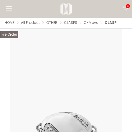
0
HOME
All Product
OTHER
CLASPS
C-Move
CLASP
Pre Order