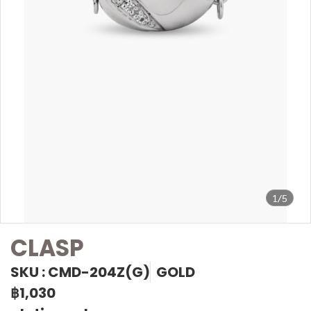
1/5
CLASP
SKU : CMD-204Z(G)
GOLD
฿1,030