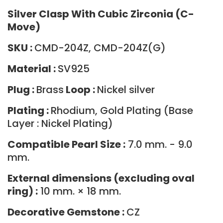
Silver Clasp With Cubic Zirconia (C-
Move)
SKU :
CMD-204Z, CMD-204Z(G)
Material :
SV925
Plug :
Brass
Loop :
Nickel silver
Plating :
Rhodium, Gold Plating (Base
Layer : Nickel Plating)
Compatible Pearl Size :
7.0 mm. - 9.0
mm.
External dimensions (excluding oval
ring) :
10 mm. × 18 mm.
Decorative Gemstone :
CZ