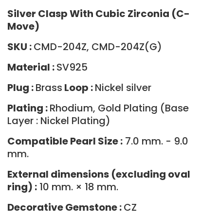
Silver Clasp With Cubic Zirconia (C-
Move)
SKU :
CMD-204Z, CMD-204Z(G)
Material :
SV925
Plug :
Brass
Loop :
Nickel silver
Plating :
Rhodium, Gold Plating (Base
Layer : Nickel Plating)
Compatible Pearl Size :
7.0 mm. - 9.0
mm.
External dimensions (excluding oval
ring) :
10 mm. × 18 mm.
Decorative Gemstone :
CZ