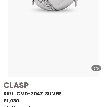
1/5
CLASP
SKU : CMD-204Z
SILVER
฿1,030