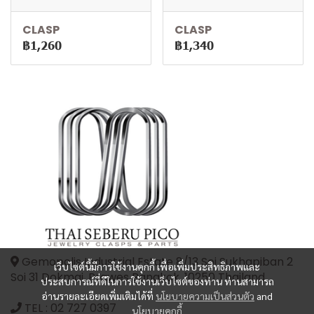
CLASP
CLASP
฿1,260
฿1,340
Gemopolis Industrial Estate 8/13 Soi Sukhapiban 2
เว็บไซต์นี้มีการใช้งานคุกกี้ เพื่อเพิ่มประสิทธิภาพและ
Soi 31 Dokmai, Prawes Bangkok, 10250 Thailand
ประสบการณ์ที่ดีในการใช้งานเว็บไซต์ของท่าน ท่านสามารถ
อ่านรายละเอียดเพิ่มเติมได้ที่
นโยบายความเป็นส่วนตัว
and
TEL :
02 727 0397
นโยบายคุกกี้