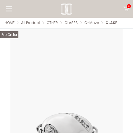
0
HOME
All Product
OTHER
CLASPS
C-Move
CLASP
Pre Order