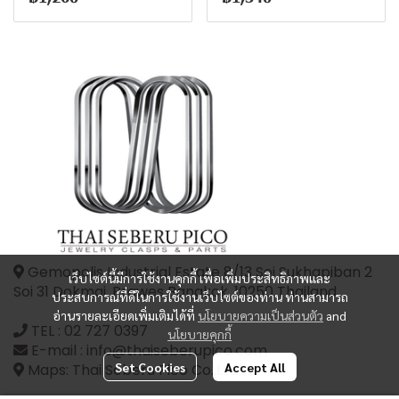
Gemopolis Industrial Estate 8/13 Soi Sukhapiban 2
เว็บไซต์นี้มีการใช้งานคุกกี้ เพื่อเพิ่มประสิทธิภาพและ
Soi 31 Dokmai, Prawes Bangkok, 10250 Thailand
ประสบการณ์ที่ดีในการใช้งานเว็บไซต์ของท่าน ท่านสามารถ
อ่านรายละเอียดเพิ่มเติมได้ที่
นโยบายความเป็นส่วนตัว
and
TEL :
02 727 0397
นโยบายคุกกี้
E-mail : info@thaiseberupico.com
Set Cookies
Accept All
Maps: Thai Seberu Pico Co.,Ltd.