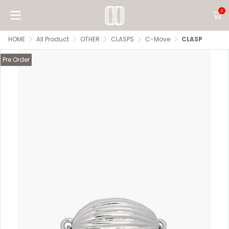
0
HOME
All Product
OTHER
CLASPS
C-Move
CLASP
Pre Order