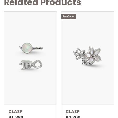
Related Products
Pre Order
CLASP
CLASP
฿1,380
฿4,700