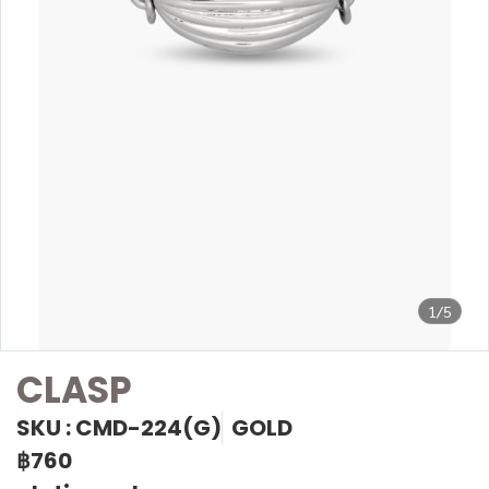
1/5
CLASP
SKU : CMD-224(G)
GOLD
฿760