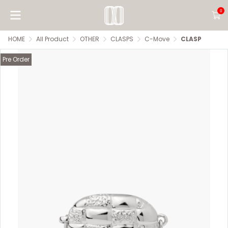
0
HOME
All Product
OTHER
CLASPS
C-Move
CLASP
Pre Order