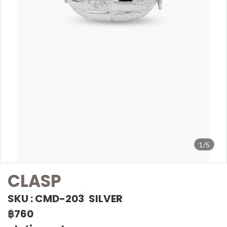
1/5
CLASP
SKU : CMD-203
SILVER
฿760