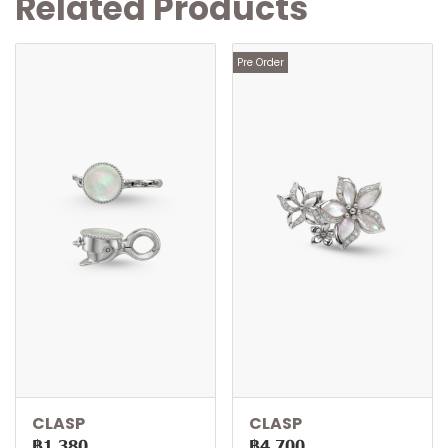
Related Products
Pre Order
CLASP
CLASP
฿1,380
฿4,700