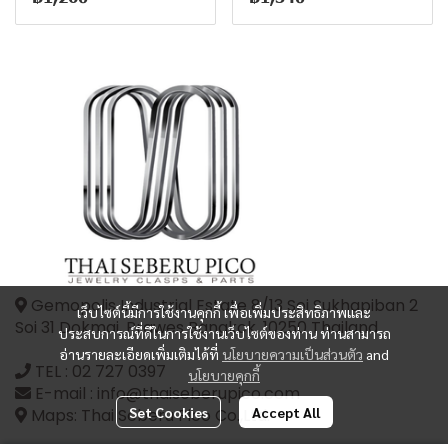
Gemopolis Industrial Estate 8/13 Soi Sukhapiban 2
เว็บไซต์นี้มีการใช้งานคุกกี้ เพื่อเพิ่มประสิทธิภาพและ
Soi 31 Dokmai, Prawes Bangkok, 10250 Thailand
ประสบการณ์ที่ดีในการใช้งานเว็บไซต์ของท่าน ท่านสามารถ
อ่านรายละเอียดเพิ่มเติมได้ที่
นโยบายความเป็นส่วนตัว
and
TEL :
02 727 0397
นโยบายคุกกี้
E-mail : info@thaiseberupico.com
Set Cookies
Accept All
Maps: Thai Seberu Pico Co.,Ltd.