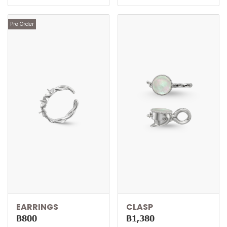
Pre Order
EARRINGS
CLASP
฿800
฿1,380