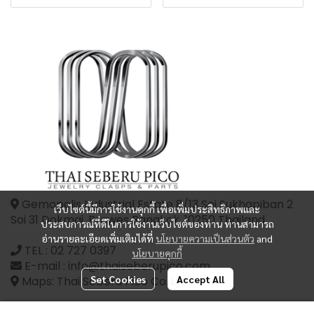
Gemopolis Industrial Estate 8/13 Soi Sukhapiban 2
เว็บไซต์นี้มีการใช้งานคุกกี้ เพื่อเพิ่มประสิทธิภาพและ
Soi 31 Dokmai, Prawes Bangkok, 10250 Thailand
ประสบการณ์ที่ดีในการใช้งานเว็บไซต์ของท่าน ท่านสามารถ
อ่านรายละเอียดเพิ่มเติมได้ที่
นโยบายความเป็นส่วนตัว
and
TEL :
02 727 0397
นโยบายคุกกี้
E-mail : info@thaiseberupico.com
Set Cookies
Accept All
Maps: Thai Seberu Pico Co.,Ltd.