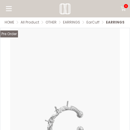
0
HOME
All Product
OTHER
EARRINGS
EarCuff
EARRINGS
Pre Order