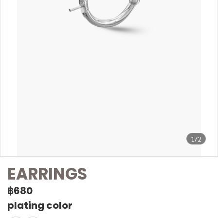
1/2
EARRINGS
฿680
plating color