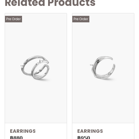
Related Products
Pre Order
Pre Order
EARRINGS
EARRINGS
฿880
฿950