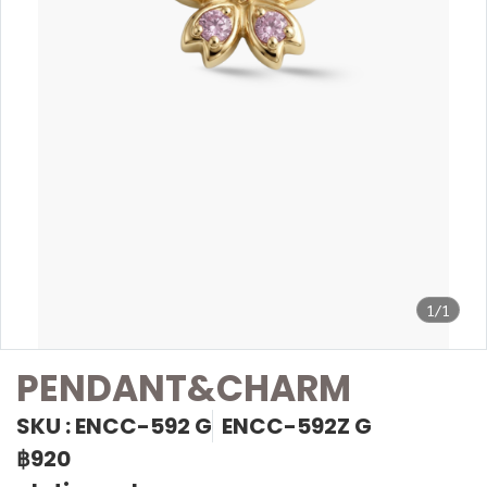
1/1
PENDANT&CHARM
SKU : ENCC-592 G
ENCC-592Z G
฿920