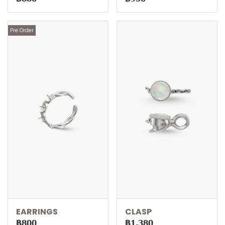
Pre Order
EARRINGS
CLASP
฿800
฿1,380