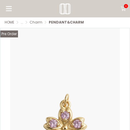
0
HOME
...
Charm
PENDANT&CHARM
Pre Order