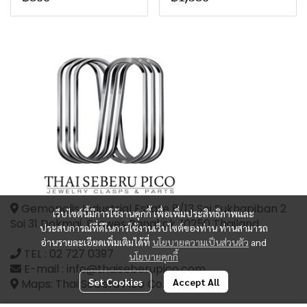
Gemopolis Industrial Estate 8/13 Soi Sukhapiban 2
เว็บไซต์นี้มีการใช้งานคุกกี้ เพื่อเพิ่มประสิทธิภาพและ
Soi 31 Dokmai, Prawes Bangkok, 10250 Thailand
ประสบการณ์ที่ดีในการใช้งานเว็บไซต์ของท่าน ท่านสามารถ
อ่านรายละเอียดเพิ่มเติมได้ที่
นโยบายความเป็นส่วนตัว
and
TEL :
02 727 0397
นโยบายคุกกี้
E-mail : info@thaiseberupico.com
Set Cookies
Accept All
Maps: Thai Seberu Pico Co.,Ltd.