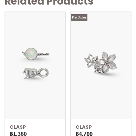
Related Products
Pre Order
CLASP
CLASP
฿1,380
฿4,700