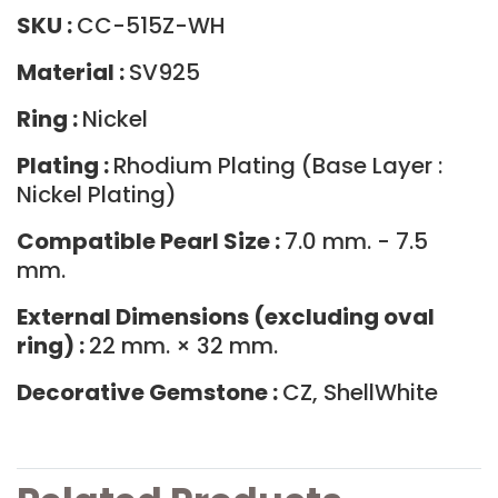
SKU :
CC-515Z-WH
Material :
SV925
Ring :
Nickel
Plating :
Rhodium Plating (Base Layer :
Nickel Plating)
Compatible Pearl Size :
7.0 mm. - 7.5
mm.
External Dimensions (excluding oval
ring) :
22 mm. × 32 mm.
Decorative Gemstone :
CZ, ShellWhite