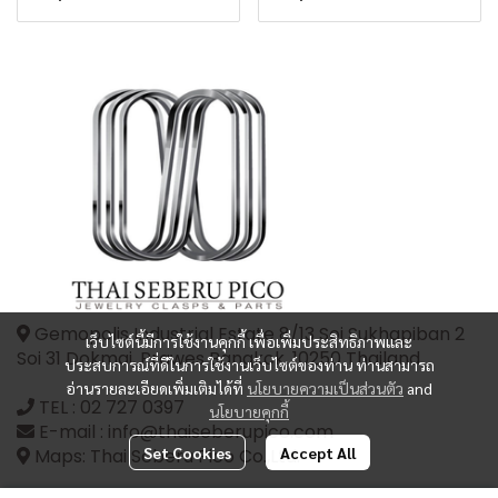
Gemopolis Industrial Estate 8/13 Soi Sukhapiban 2
เว็บไซต์นี้มีการใช้งานคุกกี้ เพื่อเพิ่มประสิทธิภาพและ
Soi 31 Dokmai, Prawes Bangkok, 10250 Thailand
ประสบการณ์ที่ดีในการใช้งานเว็บไซต์ของท่าน ท่านสามารถ
อ่านรายละเอียดเพิ่มเติมได้ที่
นโยบายความเป็นส่วนตัว
and
TEL :
02 727 0397
นโยบายคุกกี้
E-mail : info@thaiseberupico.com
Set Cookies
Accept All
Maps: Thai Seberu Pico Co.,Ltd.