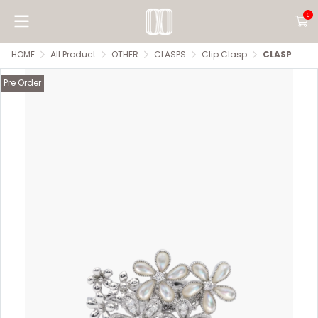
0
HOME
All Product
OTHER
CLASPS
Clip Clasp
CLASP
Pre Order