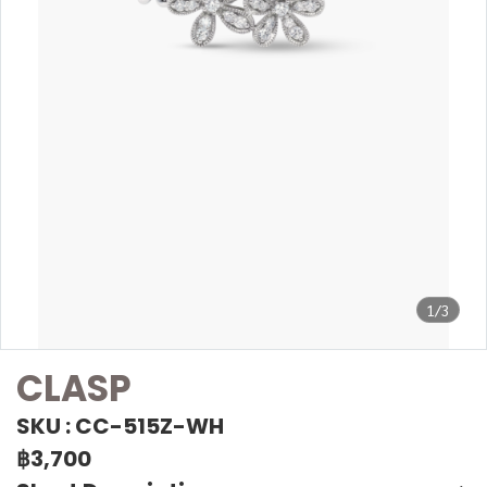
1/3
CLASP
SKU : CC-515Z-WH
฿3,700