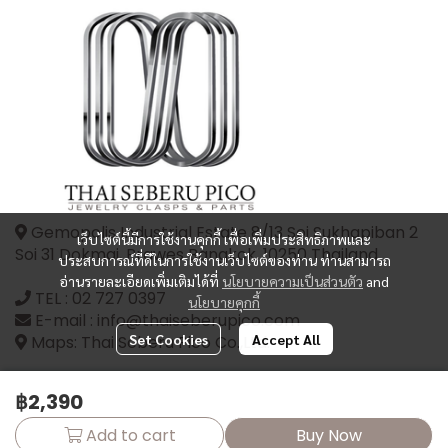
Gemopolis Industrial Estate 8/13 Soi Sukhapiban 2
เว็บไซต์นี้มีการใช้งานคุกกี้ เพื่อเพิ่มประสิทธิภาพและ
Soi 31 Dokmai, Prawes Bangkok, 10250 Thailand
ประสบการณ์ที่ดีในการใช้งานเว็บไซต์ของท่าน ท่านสามารถ
อ่านรายละเอียดเพิ่มเติมได้ที่
นโยบายความเป็นส่วนตัว
and
TEL :
02 727 0397
นโยบายคุกกี้
E-mail : info@thaiseberupico.com
Set Cookies
Accept All
Maps: Thai Seberu Pico Co.,Ltd.
฿2,390
Add to cart
Buy Now