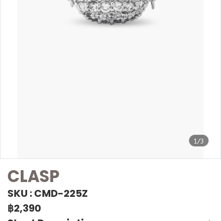
1/3
CLASP
SKU : CMD-225Z
฿2,390