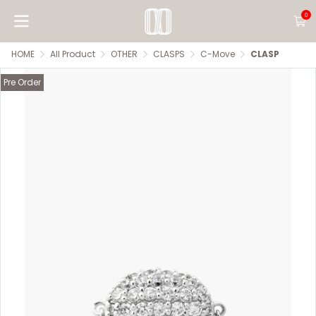
0
HOME
All Product
OTHER
CLASPS
C-Move
CLASP
Pre Order