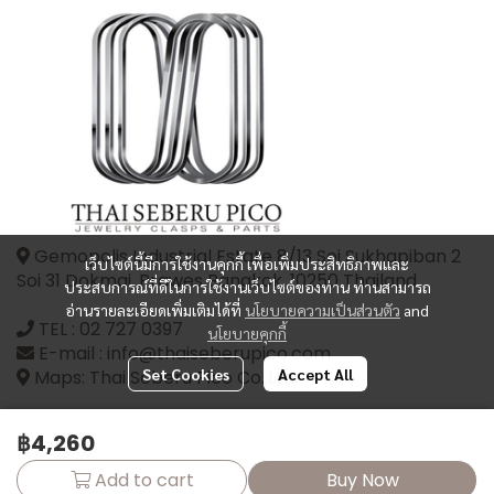
Gemopolis Industrial Estate 8/13 Soi Sukhapiban 2
เว็บไซต์นี้มีการใช้งานคุกกี้ เพื่อเพิ่มประสิทธิภาพและ
Soi 31 Dokmai, Prawes Bangkok, 10250 Thailand
ประสบการณ์ที่ดีในการใช้งานเว็บไซต์ของท่าน ท่านสามารถ
อ่านรายละเอียดเพิ่มเติมได้ที่
นโยบายความเป็นส่วนตัว
and
TEL :
02 727 0397
นโยบายคุกกี้
E-mail : info@thaiseberupico.com
Set Cookies
Accept All
Maps: Thai Seberu Pico Co.,Ltd.
฿4,260
Add to cart
Buy Now