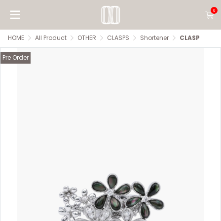
0
HOME
All Product
OTHER
CLASPS
Shortener
CLASP
Pre Order