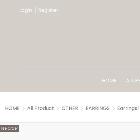
Login
Register
HOME
ALL 
HOME
All Product
OTHER
EARRINGS
Earrings 
Pre Order