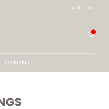
EN
฿
-
THB
0
CONTACT US
NGS