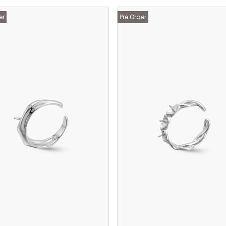
er
Pre Order