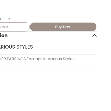
 cart
Buy Now
ion
ARIOUS STYLES
HER
,
EARRINGS
,
Earrings in Various Styles