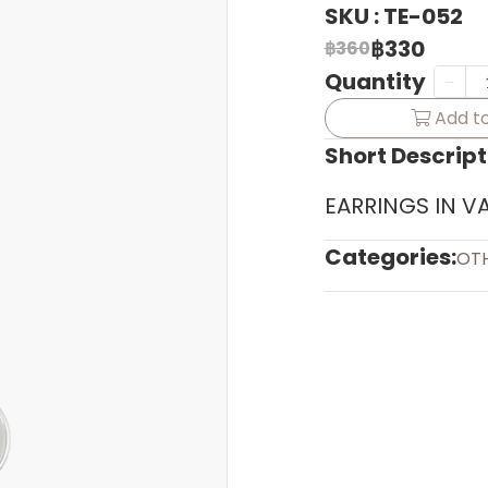
SKU : TE-052
฿330
฿360
Quantity
Add to
Short Descript
EARRINGS IN V
Categories:
OT