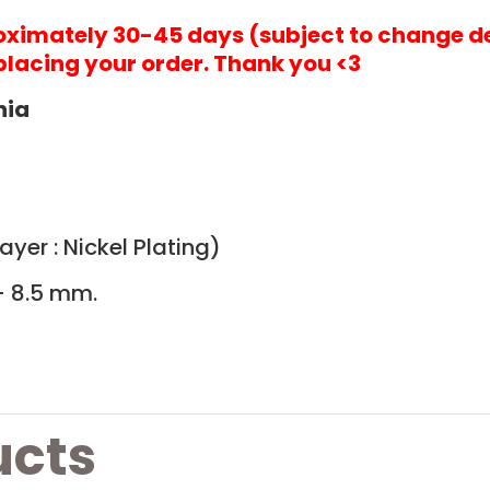
roximately 30-45 days (subject to change d
placing your order. Thank you <3
nia
yer : Nickel Plating)
- 8.5 mm.
ucts