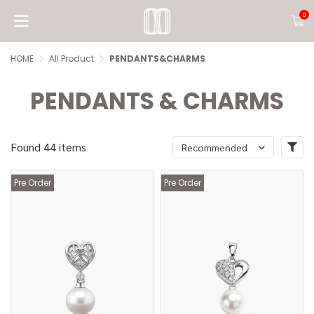
0
HOME
All Product
PENDANTS&CHARMS
PENDANTS & CHARMS
Found 44 items
Recommended
Pre Order
Pre Order