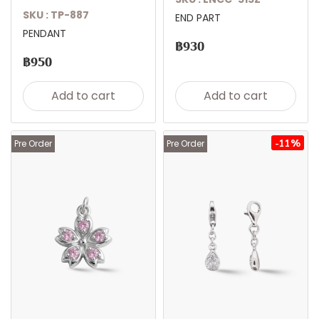
SKU : TP-887
END PART
PENDANT
฿930
฿950
Add to cart
Add to cart
-11%
Pre Order
Pre Order